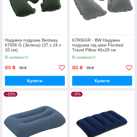
Надувна подушка Bestway
67006GR - BW Надувна
67006 G (Зелена) (37 х 24 х
подушка під шию Flocked
10 см)
Travel Pillow 46х28 см
В наявності
В наявності
80
80
₴
₴
90 ₴
90 ₴
Купити
Купити
–10%
–5%