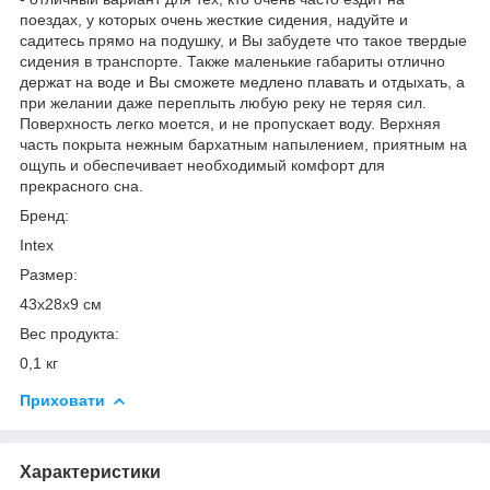
поездах, у которых очень жесткие сидения, надуйте и
садитесь прямо на подушку, и Вы забудете что такое твердые
сидения в транспорте. Также маленькие габариты отлично
держат на воде и Вы сможете медлено плавать и отдыхать, а
при желании даже переплыть любую реку не теряя сил.
Поверхность легко моется, и не пропускает воду. Верхняя
часть покрыта нежным бархатным напылением, приятным на
ощупь и обеспечивает необходимый комфорт для
прекрасного сна.
Бренд:
Intex
Размер:
43х28х9 см
Вес продукта:
0,1 кг
Приховати
Характеристики