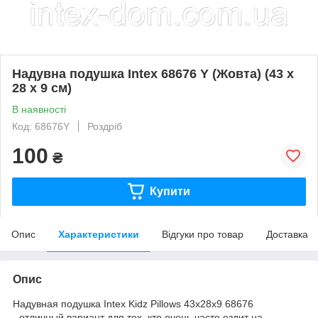
Надувна подушка Intex 68676 Y (Жовта) (43 х
28 х 9 см)
В наявності
Код: 68676Y
Роздріб
100
₴
Купити
Опис
Характеристики
Відгуки про товар
Доставка
Опис
Надувная подушка Intex Kidz Pillows 43х28х9 68676
- отличный вариант для тех, кто очень часто ездит на