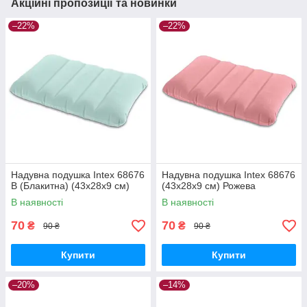
Акційні пропозиції та новинки
–22%
–22%
Надувна подушка Intex 68676
Надувна подушка Intex 68676
B (Блакитна) (43х28х9 см)
(43х28х9 см) Рожева
В наявності
В наявності
70
70
₴
₴
90 ₴
90 ₴
Купити
Купити
–20%
–14%