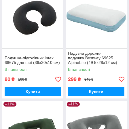
Надувна дорожня
Подушка-підголівник Intex
подушка Bestway 69625
68675 для шиї (36х30х10 см)
AlpineLite (49.5х28х12 см)
В наявності
В наявності
80
299
₴
₴
100 ₴
349 ₴
Купити
Купити
–11%
–11%