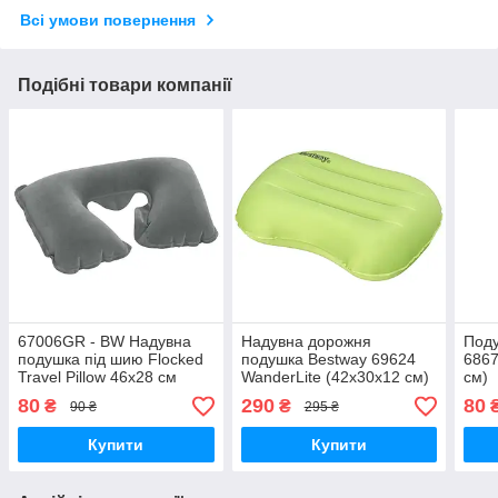
Всі умови повернення
Подібні товари компанії
67006GR - BW Надувна
Надувна дорожня
Поду
подушка під шию Flocked
подушка Bestway 69624
6867
Travel Pillow 46х28 см
WanderLite (42х30х12 см)
см)
80
290
80
₴
₴
90 ₴
295 ₴
Купити
Купити