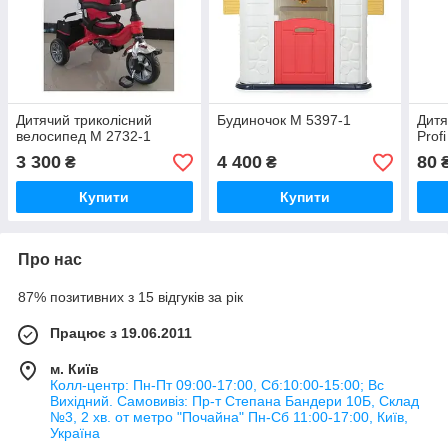
Дитячий триколісний
Будиночок M 5397-1
Дитя
велосипед M 2732-1
Prof
3 300
4 400
80
₴
₴
Купити
Купити
Про нас
87% позитивних з 15 відгуків за рік
Працює з 19.06.2011
м. Київ
Колл-центр: Пн-Пт 09:00-17:00, Сб:10:00-15:00; Вс
Вихідний. Самовивіз: Пр-т Степана Бандери 10Б, Склад
№3, 2 хв. от метро "Почайна" Пн-Cб 11:00-17:00, Київ,
Україна