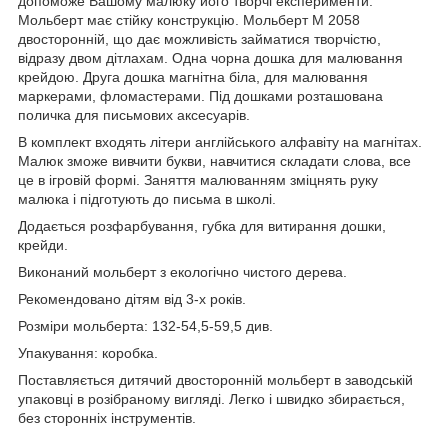
допоможе Вашому малюку його творчі експерименти.
Мольберт має стійку конструкцію. Мольберт М 2058
двосторонній, що дає можливість займатися творчістю,
відразу двом дітлахам. Одна чорна дошка для малювання
крейдою. Друга дошка магнітна біла, для малювання
маркерами, фломастерами. Під дошками розташована
поличка для письмових аксесуарів.
В комплект входять літери англійського алфавіту на магнітах.
Малюк зможе вивчити букви, навчитися складати слова, все
це в ігровій формі. Заняття малюванням зміцнять руку
малюка і підготують до письма в школі.
Додається розфарбування, губка для витирання дошки,
крейди.
Виконаний мольберт з екологічно чистого дерева.
Рекомендовано дітям від 3-х років.
Розміри мольберта: 132-54,5-59,5 див.
Упакування: коробка.
Поставляється дитячий двосторонній мольберт в заводській
упаковці в розібраному вигляді. Легко і швидко збирається,
без сторонніх інструментів.