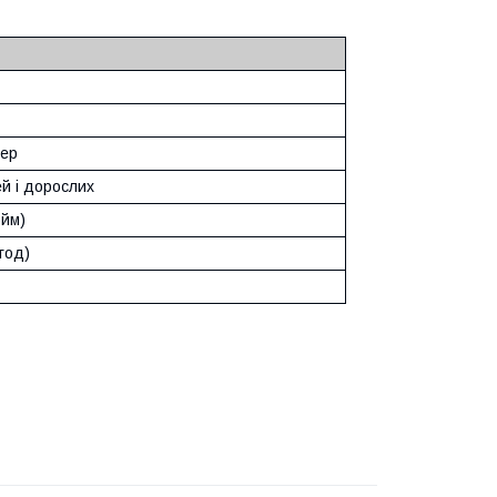
тер
й і дорослих
юйм)
/год)