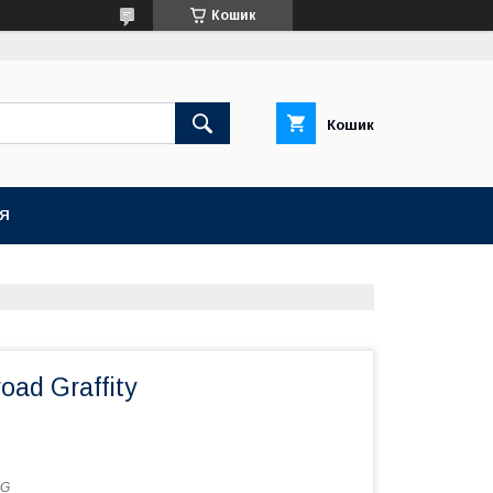
Кошик
Кошик
ІЯ
oad Graffity
-G