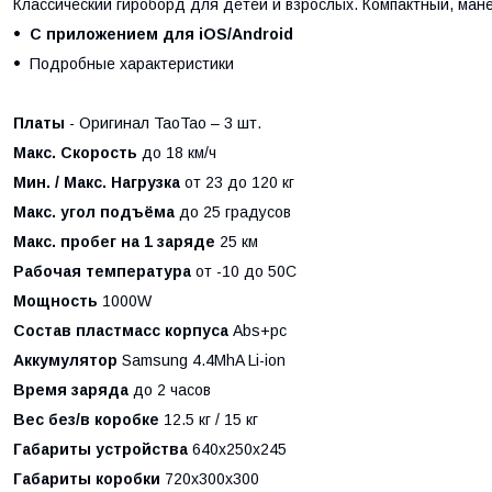
Классический гироборд для детей и взрослых. Компактный, ман
С приложением для iOS/Android
Подробные характеристики
Платы
- Оригинал TaoTao – 3 шт.
Макс. Скорость
до 18 км/ч
Мин. / Макс. Нагрузка
от 23 до 120 кг
Макс. угол подъёма
до 25 градусов
Макс. пробег на 1 заряде
25 км
Рабочая температура
от -10 до 50C
Мощность
1000W
Состав пластмасс корпуса
Abs+pc
Аккумулятор
Samsung 4.4MhA Li-ion
Время заряда
до 2 часов
Вес без/в коробке
12.5 кг / 15 кг
Габариты устройства
640х250х245
Габариты коробки
720х300х300