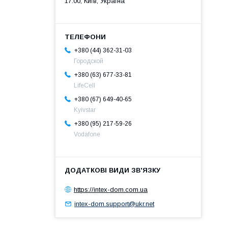
17:00, Київ, Україна
+380 (44) 362-31-03
Городской
+380 (63) 677-33-81
LifeCell
+380 (67) 649-40-65
Kyivstar
+380 (95) 217-59-26
Vodafone
https://intex-dom.com.ua
intex-dom.support@ukr.net