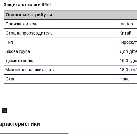
Защита от влаги
IP56
Основные атрибуты
Производитель
tao tao
Страна производитель
Китай
Тип
Гироску
Вікова група
Для діте
Діаметр коліс
10.0 (д
Максимальна швидкість
18.0 (км
Стан
Нове
арактеристики