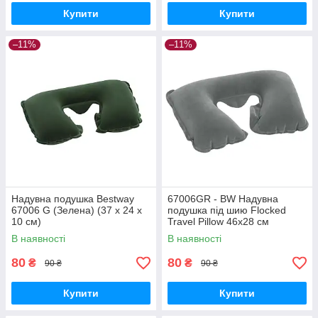
Купити
Купити
–11%
–11%
Надувна подушка Bestway
67006GR - BW Надувна
67006 G (Зелена) (37 х 24 х
подушка під шию Flocked
10 см)
Travel Pillow 46х28 см
В наявності
В наявності
80
80
₴
₴
90 ₴
90 ₴
Купити
Купити