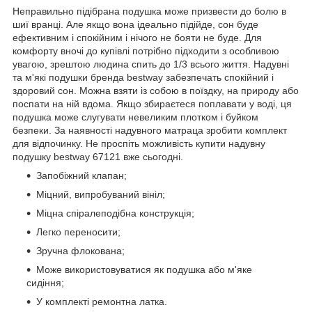
Неправильно підібрана подушка може призвести до болю в
шиї вранці. Але якщо вона ідеально підійде, сон буде
ефективним і спокійним і нічого не бояти не буде. Для
комфорту вночі до купівлі потрібно підходити з особливою
увагою, зрештою людина спить до 1/3 всього життя. Надувні
та м'які подушки бренда bestway забезпечать спокійний і
здоровий сон. Можна взяти із собою в поїздку, на природу або
поспати на ній вдома. Якщо збираєтеся поплавати у воді, ця
подушка може слугувати невеликим плотком і буйком
безпеки. За наявності надувного матраца зробити комплект
для відпочинку. Не проспіть можливість купити надувну
подушку bestway 67121 вже сьогодні.
Запобіжний клапан;
Міцний, випробуваний вініл;
Міцна спіралеподібна конструкція;
Легко переносити;
Зручна флокована;
Може використовуватися як подушка або м'яке
сидіння;
У комплекті ремонтна латка.