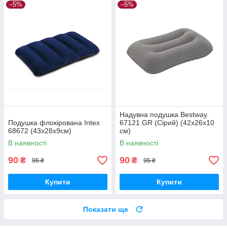
–5%
–5%
Надувна подушка Bestway
Подушка флокірована Intex
67121 GR (Сірий) (42х26х10
68672 (43х28х9см)
см)
В наявності
В наявності
90
90
₴
₴
95 ₴
95 ₴
Купити
Купити
Показати ще