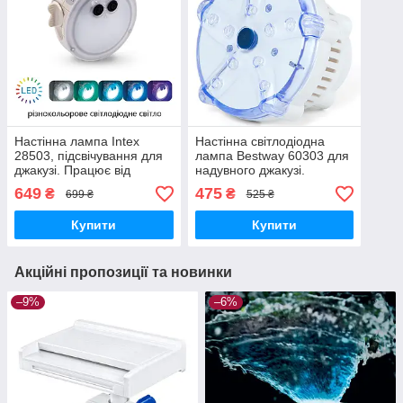
Настінна лампа Intex
Настінна світлодіодна
28503, підсвічування для
лампа Bestway 60303 для
джакузі. Працює від
надувного джакузі.
батарейок 3 шт «ААА»
Працює від батарейок 3
649
475
₴
₴
699 ₴
525 ₴
шт. «ААА»
Купити
Купити
Акційні пропозиції та новинки
–9%
–6%