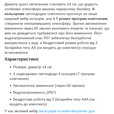
Діаметр цього світильника становить 14 см, що додасть
особливої ​​атмосфери вашому каркасному басейну.
4-
кольорове
світлодіодне освітлення пропонує не лише
широкий вибір кольорів, але й
7 різних програм освітлення
,
створюючи неперевершену атмосферу. Зручне автоматичне
вимкнення через 60 хвилин економить енергію та означає, що
вам не доведеться турбуватися про його вимкнення. Його
водонепроникний клас P67 забезпечує безтурботне
використання у воді, а бездротовий режим роботи від 3
батарейок типу АА (не входять до комплекту) спрощує
встановлення.
Характеристики:
Розміри: діаметр 14 см
4 надяскравих світлодіоди 4 кольорів (7 програм
освітлення)
Автоматичне вимкнення (через 60 хвилин)
Водонепроникність (IP67)
Бездротова робота від 3 батарейок типу ААА (не
входять до комплекту)
У нас великий вибір
аксесуарів та комплектуючих для