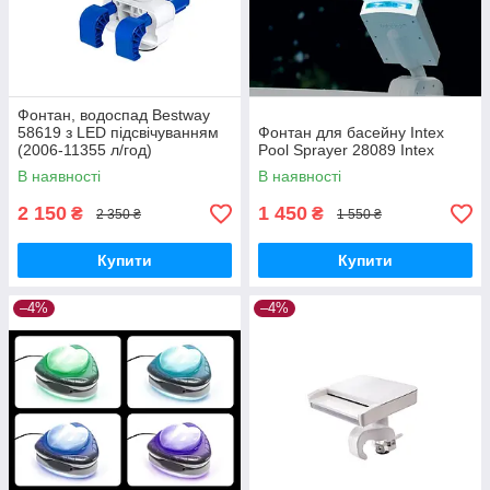
Фонтан, водоспад Bestway
58619 з LED підсвічуванням
Фонтан для басейну Intex
(2006-11355 л/год)
Pool Sprayer 28089 Intex
В наявності
В наявності
2 150
1 450
₴
₴
2 350 ₴
1 550 ₴
Купити
Купити
–4%
–4%