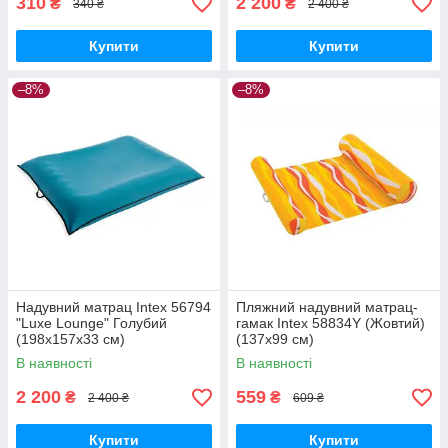
310
2 200
₴
₴
340 ₴
2 400 ₴
Купити
Купити
–8%
–8%
Надувний матрац Intex 56794
Пляжний надувний матрац-
"Luxe Lounge" Голубий
гамак Intex 58834Y (Жовтий)
(198х157х33 см)
(137х99 см)
В наявності
В наявності
2 200
559
₴
₴
2 400 ₴
609 ₴
Купити
Купити