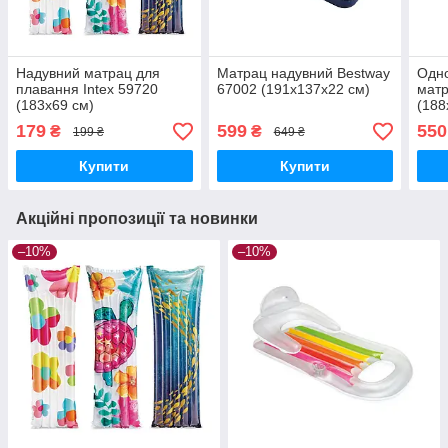
Надувний матрац для
Матрац надувний Bestway
Одн
плавання Intex 59720
67002 (191х137х22 см)
матр
(183х69 см)
(188
179
599
550
₴
₴
199 ₴
649 ₴
Купити
Купити
Акційні пропозиції та новинки
–10%
–10%