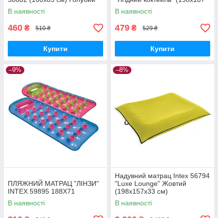
см)
В наявності
В наявності
460
479
₴
₴
510 ₴
529 ₴
Купити
Купити
–9%
–8%
Надувний матрац Intex 56794
ПЛЯЖНИЙ МАТРАЦ "ЛІНЗИ"
"Luxe Lounge" Жовтий
INTEX 59895 188Х71
(198х157х33 см)
В наявності
В наявності