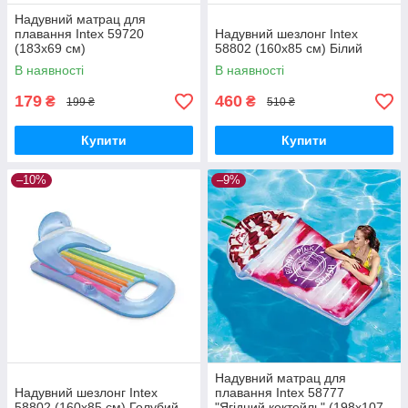
Надувний матрац для
плавання Intex 59720
Надувний шезлонг Intex
(183х69 см)
58802 (160х85 см) Білий
В наявності
В наявності
179
460
₴
₴
199 ₴
510 ₴
Купити
Купити
–10%
–9%
Надувний матрац для
Надувний шезлонг Intex
плавання Intex 58777
58802 (160х85 см) Голубий
"Ягідний коктейль" (198х107