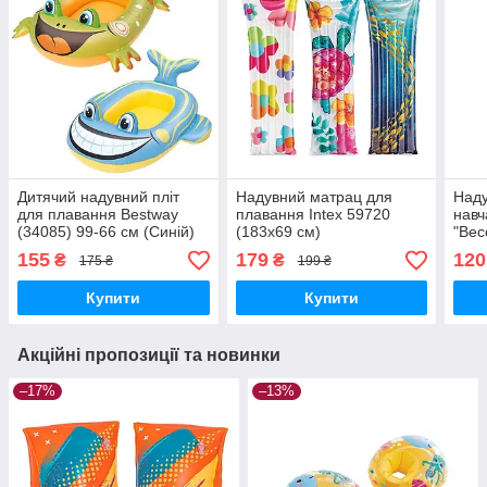
Дитячий надувний пліт
Надувний матрац для
Наду
для плавання Bestway
плавання Intex 59720
навч
(34085) 99-66 см (Синій)
(183х69 см)
"Вес
155
179
120
₴
₴
175 ₴
199 ₴
Купити
Купити
Акційні пропозиції та новинки
–17%
–13%