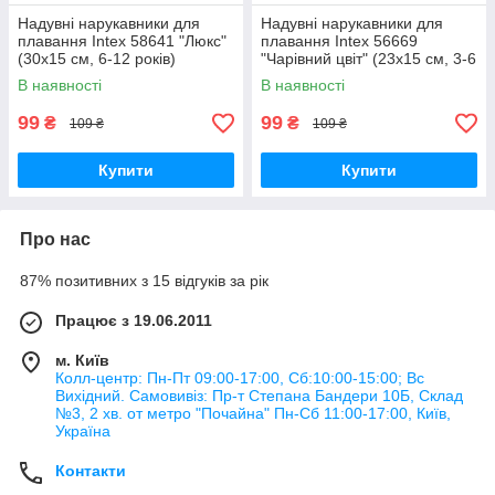
Надувні нарукавники для
Надувні нарукавники для
плавання Intex 58641 "Люкс"
плавання Intex 56669
(30х15 см, 6-12 років)
"Чарівний цвіт" (23х15 см, 3-6
років)
В наявності
В наявності
99
99
₴
₴
109 ₴
109 ₴
Купити
Купити
Про нас
87% позитивних з 15 відгуків за рік
Працює з 19.06.2011
м. Київ
Колл-центр: Пн-Пт 09:00-17:00, Сб:10:00-15:00; Вс
Вихідний. Самовивіз: Пр-т Степана Бандери 10Б, Склад
№3, 2 хв. от метро "Почайна" Пн-Cб 11:00-17:00, Київ,
Україна
Контакти