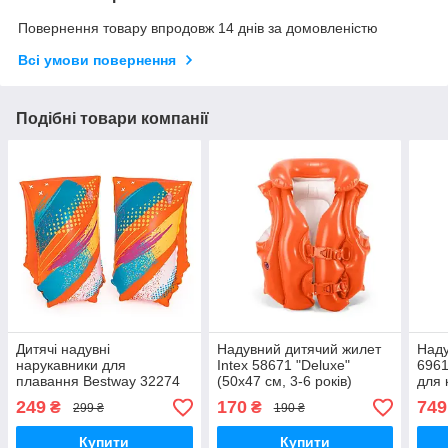
Повернення товару впродовж 14 днів за домовленістю
Всі умови повернення
Подібні товари компанії
Дитячі надувні
Надувний дитячий жилет
Наду
нарукавники для
Intex 58671 "Deluxe"
6961
плавання Bestway 32274
(50х47 см, 3-6 років)
для 
(30х15 см, 5-12 років)
249
170
749
₴
₴
299 ₴
190 ₴
Купити
Купити