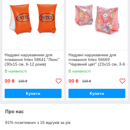
Надувні нарукавники для
Надувні нарукавники для
плавання Intex 58641 "Люкс"
плавання Intex 56669
(30х15 см, 6-12 років)
"Чарівний цвіт" (23х15 см, 3-6
років)
В наявності
В наявності
99
99
₴
₴
109 ₴
109 ₴
Купити
Купити
Про нас
81% позитивних з 16 відгуків за рік