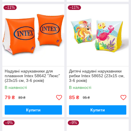
–11%
–11%
Надувні нарукавники для
Дитячі надувні нарукавники
плавання Intex 58642 "Люкс"
рибки Intex 58652 (23х15 см,
(23х15 см, 3-6 років)
3-6 років)
В наявності
В наявності
79
85
₴
₴
89 ₴
95 ₴
Купити
Купити
–9%
–9%