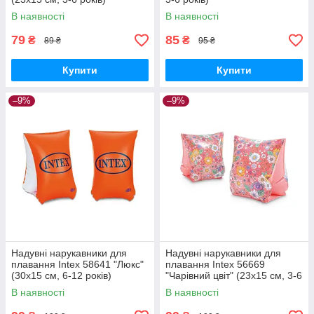
В наявності
В наявності
79
85
₴
₴
89 ₴
95 ₴
Купити
Купити
–9%
–9%
Надувні нарукавники для
Надувні нарукавники для
плавання Intex 58641 "Люкс"
плавання Intex 56669
(30х15 см, 6-12 років)
"Чарівний цвіт" (23х15 см, 3-6
років)
В наявності
В наявності