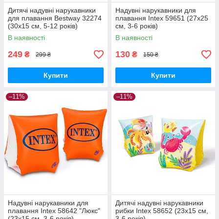
Дитячі надувні нарукавники
Надувні нарукавники для
для плавання Bestway 32274
плавання Intex 59651 (27х25
(30х15 см, 5-12 років)
см, 3-6 років)
В наявності
В наявності
249
130
₴
₴
299 ₴
150 ₴
Купити
Купити
–11%
–11%
Надувні нарукавники для
Дитячі надувні нарукавники
плавання Intex 58642 "Люкс"
рибки Intex 58652 (23х15 см,
(23х15 см, 3-6 років)
3-6 років)