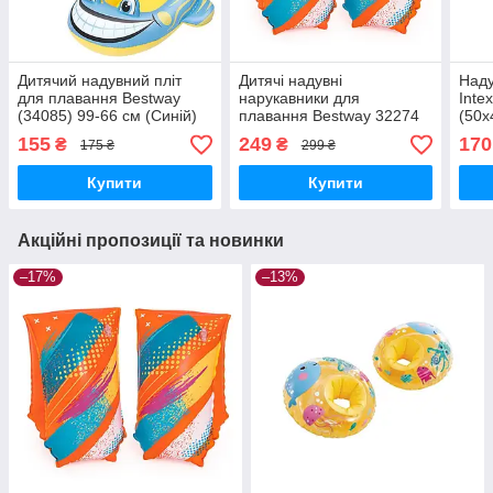
Дитячий надувний пліт
Дитячі надувні
Наду
для плавання Bestway
нарукавники для
Inte
(34085) 99-66 см (Синій)
плавання Bestway 32274
(50х
(30х15 см, 5-12 років)
155
249
170
₴
₴
175 ₴
299 ₴
Купити
Купити
Акційні пропозиції та новинки
–17%
–13%