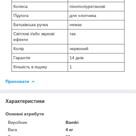
Колеса
пінополіуретанові
Підлога
для хлопчика
Батьківська ручка
немає
Світлові і/або звукові
так
ефекти
Колір
червоний
Гарантія
14 днів
Кількість в ящику
1
Приховати
Характеристики
Основні атрибути
Виробник
Bambi
Вага
4 кг