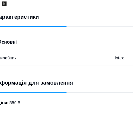
арактеристики
Основні
иробник
Intex
нформація для замовлення
іна:
550 ₴