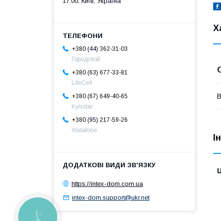
17:00, Київ, Україна
Х
+380 (44) 362-31-03
Городской
+380 (63) 677-33-81
LifeCell
В
+380 (67) 649-40-65
Kyivstar
+380 (95) 217-59-26
Vodafone
І
Ц
https://intex-dom.com.ua
intex-dom.support@ukr.net
КНОПКА
ЗВ'ЯЗКУ