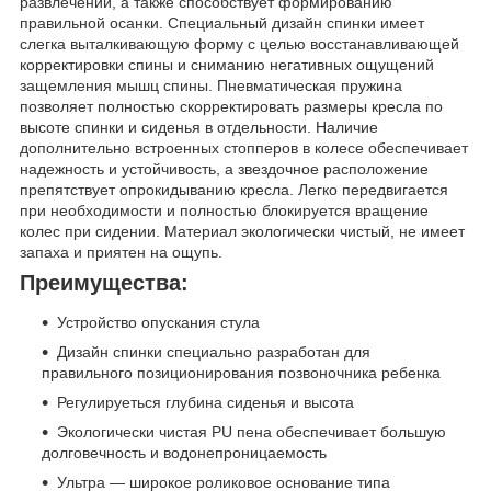
развлечении, а также способствует формированию
правильной осанки. Специальный дизайн спинки имеет
слегка выталкивающую форму с целью восстанавливающей
корректировки спины и сниманию негативных ощущений
защемления мышц спины. Пневматическая пружина
позволяет полностью скорректировать размеры кресла по
высоте спинки и сиденья в отдельности. Наличие
дополнительно встроенных стопперов в колесе обеспечивает
надежность и устойчивость, а звездочное расположение
препятствует опрокидыванию кресла. Легко передвигается
при необходимости и полностью блокируется вращение
колес при сидении. Материал экологически чистый, не имеет
запаха и приятен на ощупь.
Преимущества:
Устройство опускания стула
Дизайн спинки специально разработан для
правильного позиционирования позвоночника ребенка
Регулируеться глубина сиденья и высота
Экологически чистая PU пена обеспечивает большую
долговечность и водонепроницаемость
Ультра ― широкое роликовое основание типа