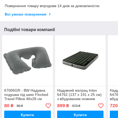
Повернення товару впродовж 14 днів за домовленістю
Всі умови повернення
Подібні товари компанії
67006GR - BW Надувна
Надувний матрац Intex
Наду
подушка під шию Flocked
64762 (137 x 191 x 25 см)
6476
Travel Pillow 46х28 см
з вбудованим ножним
вбу
насосом
нас
80
899
720
₴
₴
90 ₴
973 ₴
Купити
Купити