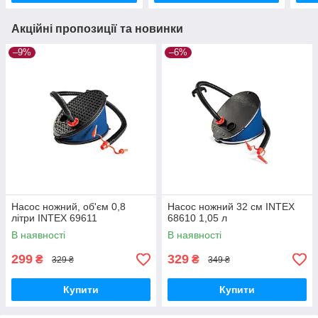
Акційні пропозиції та новинки
–9%
–6%
Насос ножний, об'єм 0,8
Насос ножний 32 см ІNTEX
літри INTEX 69611
68610 1,05 л
В наявності
В наявності
299
329
₴
₴
329 ₴
349 ₴
Купити
Купити