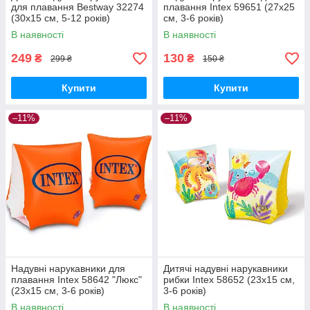
для плавання Bestway 32274
плавання Intex 59651 (27х25
(30х15 см, 5-12 років)
см, 3-6 років)
В наявності
В наявності
249
130
₴
₴
299 ₴
150 ₴
Купити
Купити
–11%
–11%
Надувні нарукавники для
Дитячі надувні нарукавники
плавання Intex 58642 "Люкс"
рибки Intex 58652 (23х15 см,
(23х15 см, 3-6 років)
3-6 років)
В наявності
В наявності