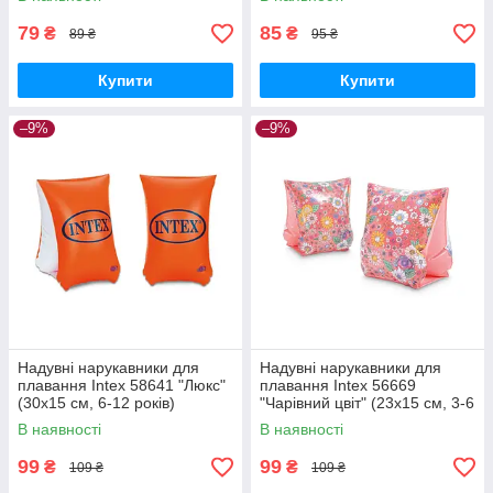
79
85
₴
₴
89 ₴
95 ₴
Купити
Купити
–9%
–9%
Надувні нарукавники для
Надувні нарукавники для
плавання Intex 58641 "Люкс"
плавання Intex 56669
(30х15 см, 6-12 років)
"Чарівний цвіт" (23х15 см, 3-6
років)
В наявності
В наявності
99
99
₴
₴
109 ₴
109 ₴