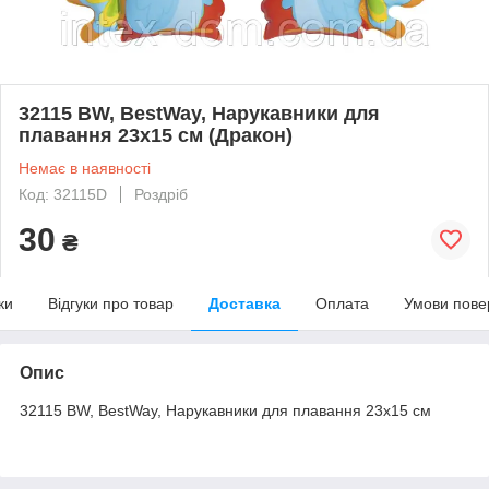
32115 BW, BestWay, Нарукавники для
плавання 23х15 см (Дракон)
Немає в наявності
Код: 32115D
Роздріб
30
₴
ки
Відгуки про товар
Доставка
Оплата
Умови пове
Опис
32115 BW, BestWay, Нарукавники для плавання 23х15 см