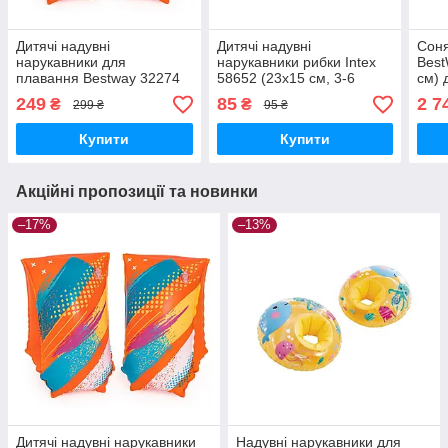
Дитячі надувні
Дитячі надувні
Соня
нарукавники для
нарукавники рибки Intex
Best
плавання Bestway 32274
58652 (23х15 см, 3-6
см) 
(30х15 см, 5-12 років)
років)
249
85
2 7
₴
₴
299 ₴
95 ₴
Купити
Купити
Акційні пропозиції та новинки
–17%
–13%
Дитячі надувні нарукавники
Надувні нарукавники для