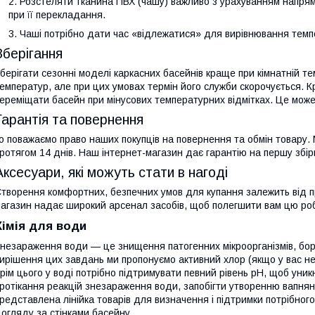
Розстеляти тканина ПВХ (чашу) важливо з урахуванням напря
при її перекладання.
Чаші потрібно дати час «відлежатися» для вирівнювання тем
Зберігання
берігати сезонні моделі каркасних басейнів краще при кімнатній те
емператур, але при цих умовах термін його служби скорочується. К
ереміщати басейн при мінусових температурних відмітках. Це може
Гарантія та повернення
о поважаємо право наших покупців на повернення та обмін товару.
ротягом 14 днів. Наш інтернет-магазин дає гарантію на першу збір
Аксесуари, які можуть стати в нагоді
творення комфортних, безпечних умов для купання залежить від п
агазин надає широкий арсенал засобів, щоб полегшити вам цю ро
Хімія для води
незараження води — це знищення патогенних мікроорганізмів, бо
ирішення цих завдань ми пропонуємо активний хлор (якщо у вас не
рім цього у воді потрібно підтримувати певний рівень рН, щоб уни
ротікання реакцій знезараження води, запобігти утворенню вапняно
редставлена лінійка товарів для визначення і підтримки потрібног
огляду за стінками басейну.