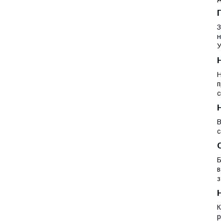
З
н
У
Н
п
с
В
с
Б
в
з
К
р