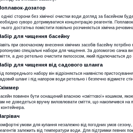
Поплавок-дозатор
 однієї сторони без хімічної очистки води догляд за басейном буд
еобхідно суворо дотримуватися концентрацію реагентів. Поплаво
 нього достатньо помістити повільно розчиняється хімічна речовин
Набір для чищення басейну
авіть при своєчасному внесення хімічних засобів басейну потрібн
ропонуємо спеціальні набори для чищення. За допомогою сачка ви 
міття, а дно ретельно очистити пилососом, який підключається до 
Набір для чищення від садового шланга
ід попереднього набору він відрізняється наявністю пристосуванн
адовий шланг і під напором води ретельно і безпечно відмиєте сті
Скіммер
асейн повинен бути оснащений власною «сміттєвої» кошиком, якою
ам не доведеться вручну виловлювати сміття, що накопичився на п
 контейнера.
Нагрівач
омфортні умови для купання незалежно від погодних умов сезону,
еагентів залежить від температури води. Для підтримки певних по