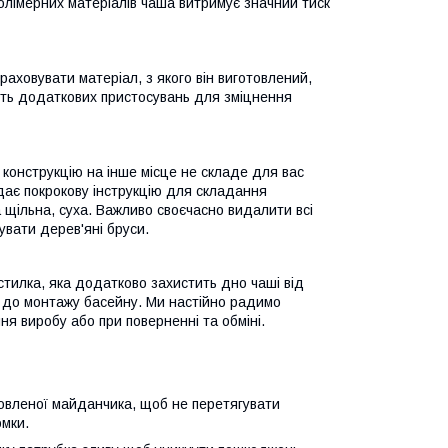
полімерних матеріалів чаша витримує значний тиск
аховувати матеріал, з якого він виготовлений,
ість додаткових пристосувань для зміцнення
 конструкцію на інше місце не складе для вас
адає покрокову інструкцію для складання
а щільна, суха. Важливо своєчасно видалити всі
увати дерев'яні бруси.
тилка, яка додатково захистить дно чаші від
и до монтажу басейну. Ми настійно радимо
ня виробу або при поверненні та обміні.
товленої майданчика, щоб не перетягувати
омки.