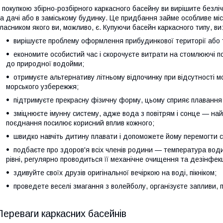
 покупкою збірно-розбірного каркасного басейну ви вирішите безліч
а дачі або в заміському будинку. Це придбання займе особливе мі
ласником якого ви, можливо, є. Купуючи басейн каркасного типу, ви
вирішуєте проблему оформлення прибудинкової території або т
економите особистий час і скорочуєте витрати на стомлюючі по
до природної водойми;
отримуєте альтернативу літньому відпочинку при відсутності 
морського узбережжя;
підтримуєте прекрасну фізичну форму, цьому сприяє плавання і 
зміцнюєте імунну систему, адже вода з повітрям і сонце — най
поєднання посилює корисний вплив кожного;
швидко навчіть дитину плавати і допоможете йому перемогти с
подбаєте про здоров'я всіх членів родини — температура води
рівні, регулярно проводиться її механічне очищення та дезінфекц
здивуйте своїх друзів оригінальної вечіркою на воді, пікніком;
проведете веселі змагання з волейболу, організуєте запливи, 
Переваги каркасних басейнів