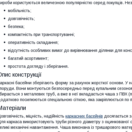
ироби користуються величезною популярністю серед покупців. Нез
мобільність;
довговічність;
безпека;
компактність при транспортуванні;
оперативність складання;
відсутність особливих вимог до вирівнювання ділянки для конст
багатий асортимент;
простота догляду і зберігання.
Опис конструкції
аркасні басейни зберігають форму за рахунок жорсткої основи. У н
поруди. Вони монтуються безпосередньо перед купальним сезоном
бирається з металевих труб, а вже в неї вкладається чаша з ПВХ (по
одатково посилюються спеціальною сіткою, яка закріплюється по 
Матеріали
овговічність, міцність, надійність
каркасних басейнів
досягається за
ля каркаса використовують труби різного діаметру з оцинкованої ст
еликі механічні навантаження. Чаша виконана із тришарового мате