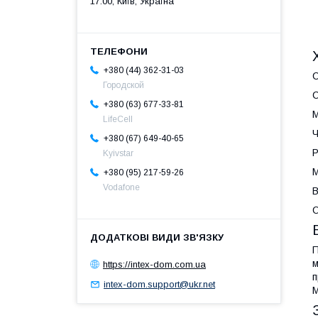
17:00, Київ, Україна
+380 (44) 362-31-03
С
Городской
С
+380 (63) 677-33-81
М
LifeCell
Ч
+380 (67) 649-40-65
Р
Kyivstar
М
+380 (95) 217-59-26
Vodafone
В
О
П
м
https://intex-dom.com.ua
п
intex-dom.support@ukr.net
М