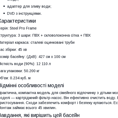
адаптер для зливу води;
DVD з інструкціями.
Характеристики
ерія: Steel Pro Frame
труктура: 3 шари: ПВХ + скловолоконна сітка + ПВХ
атеріал каркаса: сталеві оцинковані труби
ас збірки: 45 хв
озмір басейну: (ДхВ): 427 см х 100 см
істкість води (90%): 12 110 л
ага упаковки: 50.200 кг
б'єм: 0.234 куб. м
Відмінні особливості моделі
рактична, компактна модель для сімейного відпочинку з дітьми мо
оделі — картріджний фільтр-насос. Він ефективно очистить воду. 
ристосування. Сходи забезпечить комфорт і безпеку купаються. Ест
онтаж займає всього 45 хвилин.
Завдання, які вирішить цей басейн