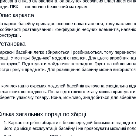
рмована сітка з скловолокна. За рахунок особливих властивостей 
оди. ПВХ — екологічно безпечний матеріал.
Опис каркаса
а каркас басейну припадає основне навантаження, тому важливо вр
собливості розташування і конфігурація несучих елементів, наявн
онструкції.
Установка
аркасні басейни легко збираються і розбираються, тому перенести
раці. У монтажі будь-якої моделі є нюанси. Для цього виробник н
онструкції. Підготувати майданчик нескладно. Грунт на ній повинн
острі і ріжучі предмети. Для розміщення басейну можна використов
 комплектацію окремих моделей басейнів включена спеціальна підс
еханічних пошкоджень. Після підготовчого етапу можна приступат
берегти упаковку товару. Вона, можливо, знадобиться для зберіган
Кілька загальних порад по збірці
Каркас потрібно збирати в безпосередній близькості від підго
його до місця експлуатації басейну і не провокувати можливі пол