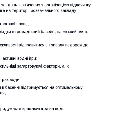
 завдань, пов'язаних з організацією відпочинку
сце на території розважального закладу,
:
оргової площі;
їздки в громадський басейн, на міський пляж,
можливості відправитися в тривалу подорож до
активні водні ігри;
сильніші загартовуючі фактори, а їх
трах води;
 в басейні підтримується на оптимальному
ія;
придумаєте вражаючі ігри на воді.