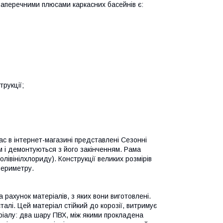
аперечними плюсами каркасних басейнів є:
рукції;
ас в інтернет-магазині представлені Сезонні
 і демонтуються з його закінченням. Рама
лівінілхлориду). Конструкції великих розмірів
периметру.
 рахунок матеріалів, з яких вони виготовлені.
алі. Цей матеріал стійкий до корозії, витримує
ріалу: два шару ПВХ, між якими прокладена