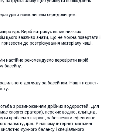
мку патрубка зливу щоб уникнути пошкоджень
ператури з навколишнім середовищем.
мпературі. Виріб витримує вплив низьких
рім цього важливо знати, що не можна повертати і
 призвести до розтріскування матеріалу чаші.
 Ми настійно рекомендуємо перевірити виріб
ку басейну.
равильного догляду за басейном. Наш інтернет-
боту.
ротьба з розмноженням дрібних водоростей. Для
має хлоргенератора), перекис водню, альгіцид.
кнути проблем з шкірою, забезпечити ефективне
го нальоту, іржі. У нашому інтернет-магазині
о кислотно-лужного балансу і спеціального