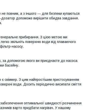
е не повним, а з іншого — для безпеки купаються
к-дозатор допоможе вирішити обидва завдання.
а.
о генеральне прибирання. З цією метою ми
легко звільніть поверхню води від плаваючого
фільтр-насосу.
я, за допомогою якого ви приєднаєте до насоса
нки басейну.
 є скіммер. З цим найпростішим пристосуванням
оверхні води. Досить періодично висипати сміття
 забезпечення оптимальної швидкості розчинення
казників варто придбати нагрівач. У нашому