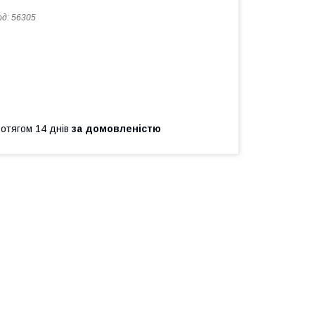
од:
56305
ротягом 14 днів
за домовленістю