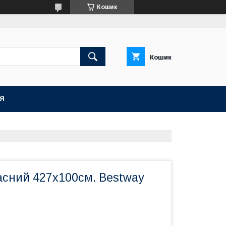
Кошик
Кошик
ІЯ
асний 427х100см. Bestway