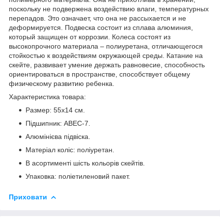
поскольку не подвержена воздействию влаги, температурных
перепадов. Это означает, что она не рассыхается и не
деформируется. Подвеска состоит из сплава алюминия,
который защищен от коррозии. Колеса состоят из
высокопрочного материала – полиуретана, отличающегося
стойкостью к воздействиям окружающей среды. Катание на
скейте, развивает умение держать равновесие, способность
ориентироваться в пространстве, способствует общему
физическому развитию ребенка.
Характеристика товара:
Размер: 55х14 см.
Підшипник: ABEC-7.
Алюмінієва підвіска.
Матеріал коліс: поліуретан.
В асортименті шість кольорів скейтів.
Упаковка: поліетиленовий пакет.
Приховати