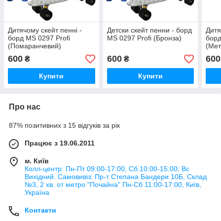
Дитячому скейт пенні -
Детски скейт пенни - борд
Дитя
борд MS 0297 Profi
MS 0297 Profi (Бронза)
борд
(Помаранчевий)
(Мет
600
600
600
₴
₴
Купити
Купити
Про нас
87% позитивних з 15 відгуків за рік
Працює з 19.06.2011
м. Київ
Колл-центр: Пн-Пт 09:00-17:00, Сб:10:00-15:00; Вс
Вихідний. Самовивіз: Пр-т Степана Бандери 10Б, Склад
№3, 2 хв. от метро "Почайна" Пн-Cб 11:00-17:00, Київ,
Україна
Контакти