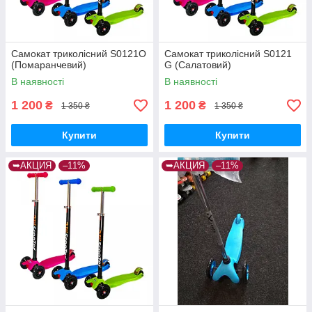
Самокат триколісний S0121O
Самокат триколісний S0121
(Помаранчевий)
G (Салатовий)
В наявності
В наявності
1 200
1 200
₴
₴
1 350 ₴
1 350 ₴
Купити
Купити
➥АКЦИЯ
–11%
➥АКЦИЯ
–11%