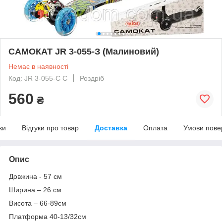
САМОКАТ JR 3-055-З (Малиновий)
Немає в наявності
Код: JR 3-055-C C
Роздріб
560
₴
ки
Відгуки про товар
Доставка
Оплата
Умови пове
Опис
Довжина - 57 см
Ширина – 26 см
Висота – 66-89см
Платформа 40-13/32см