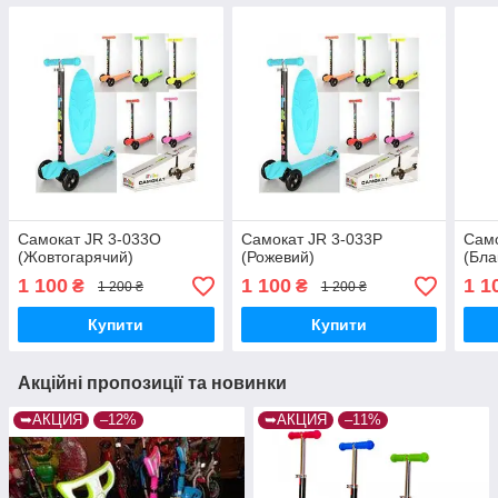
Самокат JR 3-033O
Самокат JR 3-033P
Само
(Жовтогарячий)
(Рожевий)
(Бла
1 100
1 100
1 1
₴
₴
1 200 ₴
1 200 ₴
Купити
Купити
Акційні пропозиції та новинки
➥АКЦИЯ
–12%
➥АКЦИЯ
–11%