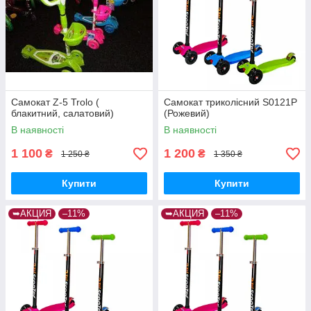
Самокат Z-5 Trolo (
Самокат триколісний S0121P
блакитний, салатовий)
(Рожевий)
В наявності
В наявності
1 100
1 200
₴
₴
1 250 ₴
1 350 ₴
Купити
Купити
➥АКЦИЯ
–11%
➥АКЦИЯ
–11%