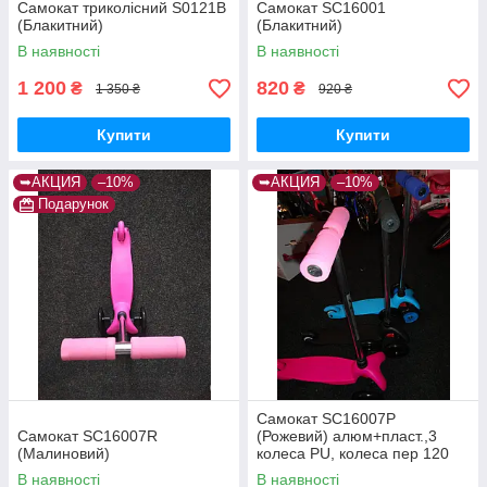
Самокат триколісний S0121B
Самокат SC16001
(Блакитний)
(Блакитний)
В наявності
В наявності
1 200
820
₴
₴
1 350 ₴
920 ₴
Купити
Купити
➥АКЦИЯ
–10%
➥АКЦИЯ
–10%
Подарунок
Самокат SC16007P
Самокат SC16007R
(Рожевий) алюм+пласт.,3
(Малиновий)
колеса PU, колеса пер 120
мм задн 76 мм
В наявності
В наявності