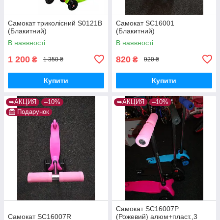
Самокат триколісний S0121B
Самокат SC16001
(Блакитний)
(Блакитний)
В наявності
В наявності
1 200
820
₴
₴
1 350 ₴
920 ₴
Купити
Купити
➥АКЦИЯ
–10%
➥АКЦИЯ
–10%
Подарунок
Самокат SC16007P
Самокат SC16007R
(Рожевий) алюм+пласт.,3