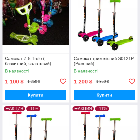
Самокат Z-5 Trolo (
Самокат триколісний S0121P
блакитний, салатовий)
(Рожевий)
В наявності
В наявності
1 100
1 200
₴
₴
1 250 ₴
1 350 ₴
Купити
Купити
➥АКЦИЯ
–11%
➥АКЦИЯ
–11%