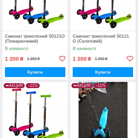
Самокат триколісний S0121O
Самокат триколісний S0121
(Помаранчевий)
G (Салатовий)
В наявності
В наявності
1 200
1 200
₴
₴
1 350 ₴
1 350 ₴
Купити
Купити
➥АКЦИЯ
–11%
➥АКЦИЯ
–11%