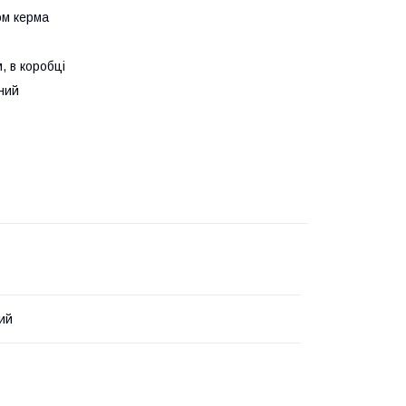
ом керма
, в коробці
ний
ий