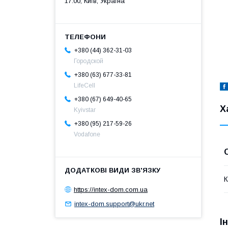
17:00, Київ, Україна
+380 (44) 362-31-03
Городской
+380 (63) 677-33-81
LifeCell
+380 (67) 649-40-65
Х
Kyivstar
+380 (95) 217-59-26
Vodafone
К
https://intex-dom.com.ua
intex-dom.support@ukr.net
І