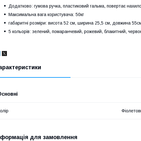
Додатково: гумова ручка, пластиковий гальма, повертає нахил
Максимальна вага користувача: 50кг
габаритні розміри: висота 52 см, ширина 25,5 см, довжина 55см
5 кольорів: зелений, помаранчевий, рожевий, блакитний, черво
арактеристики
Основні
олір
Фіолетов
нформація для замовлення