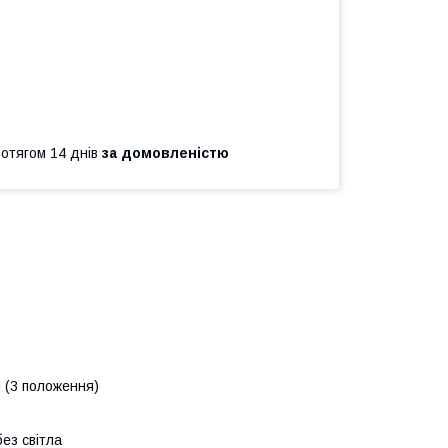
ротягом 14 днів
за домовленістю
и (3 положення)
ез світла