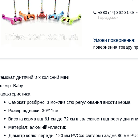
+380 (44) 362-31-03
Городской
повернення товару п
амокат дитячий 3-х колісний MINI
озмір: Baby
арактеристика:
Самокат розбірної з можливістю регулювання висоти керма
Розмір підніжки: 30*11см
Висота керма від 61 см до 72 см в залежності від росту дитин
Матеріал: алюміній+пластик
Діаметр коліс: передні 120 мм PVCсо світлом і заднє 80 мм PUб