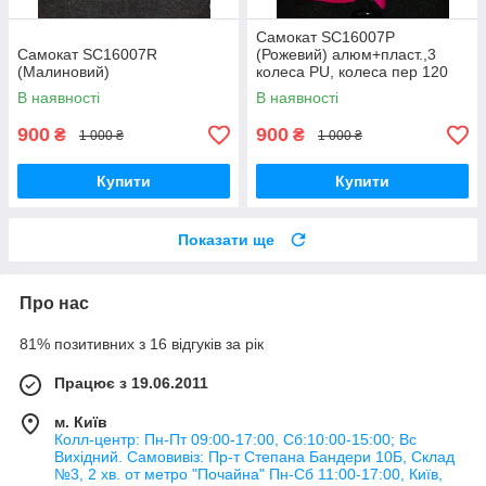
Самокат SC16007P
Самокат SC16007R
(Рожевий) алюм+пласт.,3
(Малиновий)
колеса PU, колеса пер 120
мм задн 76 мм
В наявності
В наявності
900
900
₴
₴
1 000 ₴
1 000 ₴
Купити
Купити
Показати ще
Про нас
81% позитивних з 16 відгуків за рік
Працює з 19.06.2011
м. Київ
Колл-центр: Пн-Пт 09:00-17:00, Сб:10:00-15:00; Вс
Вихідний. Самовивіз: Пр-т Степана Бандери 10Б, Склад
№3, 2 хв. от метро "Почайна" Пн-Cб 11:00-17:00, Київ,