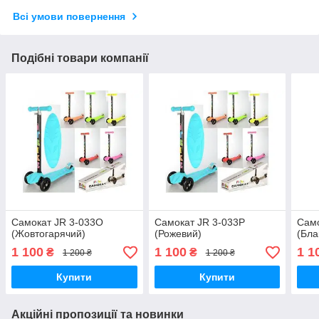
Всі умови повернення
Подібні товари компанії
Самокат JR 3-033O
Самокат JR 3-033P
Само
(Жовтогарячий)
(Рожевий)
(Бла
1 100
1 100
1 1
₴
₴
1 200 ₴
1 200 ₴
Купити
Купити
Акційні пропозиції та новинки