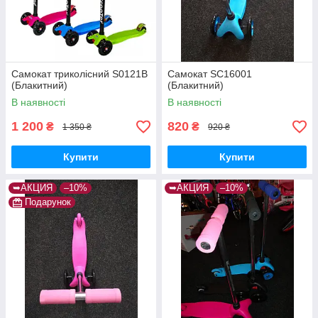
Самокат триколісний S0121B
Самокат SC16001
(Блакитний)
(Блакитний)
В наявності
В наявності
1 200
820
₴
₴
1 350 ₴
920 ₴
Купити
Купити
➥АКЦИЯ
–10%
➥АКЦИЯ
–10%
Подарунок