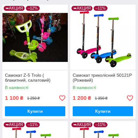
➥АКЦИЯ
–12%
➥АКЦИЯ
–11%
Самокат Z-5 Trolo (
Самокат триколісний S0121P
блакитний, салатовий)
(Рожевий)
В наявності
В наявності
1 100
1 200
₴
₴
1 250 ₴
1 350 ₴
Купити
Купити
➥АКЦИЯ
–11%
➥АКЦИЯ
–11%