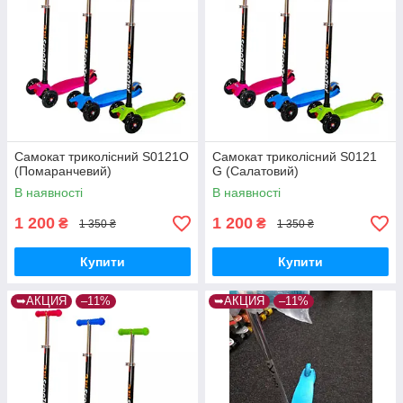
Самокат триколісний S0121O
Самокат триколісний S0121
(Помаранчевий)
G (Салатовий)
В наявності
В наявності
1 200
1 200
₴
₴
1 350 ₴
1 350 ₴
Купити
Купити
➥АКЦИЯ
–11%
➥АКЦИЯ
–11%