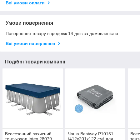
Всі умови оплати
Умови повернення
Повернення товару впродовж 14 днів за домовленістю
Всі умови повернення
Подібні товари компанії
Всесезонний захисний
Чаша Bestway P10151
Всес
тент-чохол Intex 28079
(412х201х122 см) для
тент