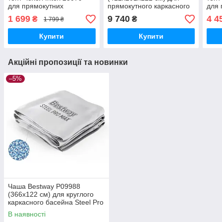
для прямокутних
прямокутного каркасного
для 
каркасних басейнів
басейна Steel Pro MAX
карк
1 699
9 740
4 4
₴
₴
1 799 ₴
400х200 см
732х
Купити
Купити
Акційні пропозиції та новинки
–5%
Чаша Bestway P09988
(366х122 см) для круглого
каркасного басейна Steel Pro
MAX
В наявності