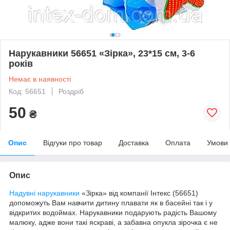
Нарукавники 56651 «Зірка», 23*15 см, 3-6
років
Немає в наявності
Код: 56651
Роздріб
50
₴
Опис
Відгуки про товар
Доставка
Оплата
Умови
Опис
Надувні нарукавники
«Зірка» від компанії Інтекс (56651)
допоможуть Вам навчити дитину плавати як в басейні так і у
відкритих водоймах. Нарукавники подарують радість Вашому
малюку, адже вони такі яскраві, а забавна опукла зірочка є не