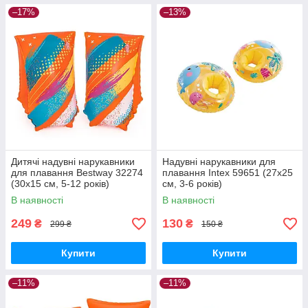
–17%
–13%
Дитячі надувні нарукавники
Надувні нарукавники для
для плавання Bestway 32274
плавання Intex 59651 (27х25
(30х15 см, 5-12 років)
см, 3-6 років)
В наявності
В наявності
249
130
₴
₴
299 ₴
150 ₴
Купити
Купити
–11%
–11%