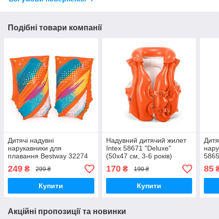
Подібні товари компанії
Дитячі надувні
Надувний дитячий жилет
Дитя
нарукавники для
Intex 58671 "Deluxe"
нару
плавання Bestway 32274
(50х47 см, 3-6 років)
5865
(30х15 см, 5-12 років)
рокі
249
170
85
₴
₴
299 ₴
190 ₴
Купити
Купити
Акційні пропозиції та новинки