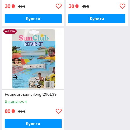
30
30
₴
₴
40 ₴
40 ₴
Купити
Купити
–11%
Ремкомплект Jilong 290139
В наявності
80
₴
90 ₴
Купити