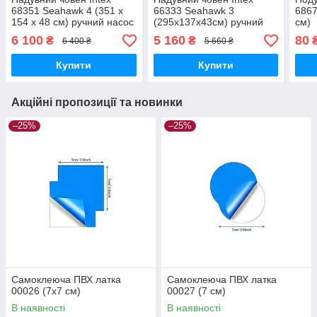
68351 Seahawk 4 (351 х
66333 Seahawk 3
6867
154 х 48 см) ручний насос
(295х137х43см) ручний
см)
1.7 л, весла 2 шт
насос 1.7 л, весла 2 шт.
6 100
5 160
80
₴
₴
6 400 ₴
5 660 ₴
Купити
Купити
Акційні пропозиції та новинки
–25%
–25%
Самоклеюча ПВХ латка
Самоклеюча ПВХ латка
00026 (7х7 см)
00027 (7 см)
В наявності
В наявності