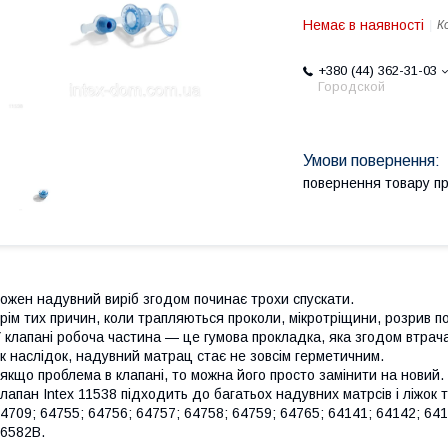
Немає в наявності
К
+380 (44) 362-31-03
Городской
повернення товару п
ожен надувний виріб згодом починає трохи спускати.
рім тих причин, коли трапляються проколи, мікротріщини, розрив по
 клапані робоча частина — це гумова прокладка, яка згодом втрачає
к наслідок, надувний матрац стає не зовсім герметичним.
 якщо проблема в клапані, то можна його просто замінити на новий.
лапан Intex 11538 підходить до багатьох надувних матрсів і ліжок т
4709; 64755; 64756; 64757; 64758; 64759; 64765; 64141; 64142; 64
6582B.