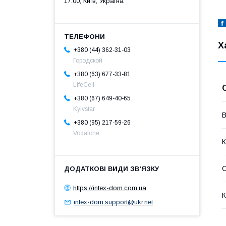
17:00, Київ, Україна
Х
+380 (44) 362-31-03
Городской
+380 (63) 677-33-81
LifeCell
+380 (67) 649-40-65
Kyivstar
В
+380 (95) 217-59-26
Vodafone
К
https://intex-dom.com.ua
К
intex-dom.support@ukr.net