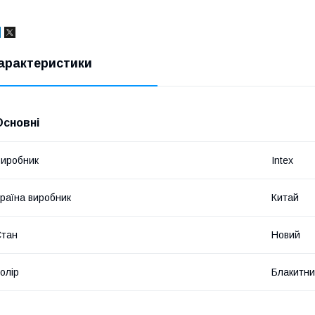
арактеристики
Основні
иробник
Intex
раїна виробник
Китай
Стан
Новий
олір
Блакитн