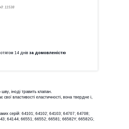
од:
11538
ротягом 14 днів
за домовленістю
 шву, іноді травить клапан.
 свої властивості еластичності, вона твердне і,
аких серій: 64101; 64102; 64103; 64707; 64708;
143; 64144; 66551; 66552; 66581; 66582Y; 66582G;