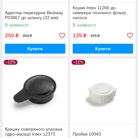
Кошик Intex 11260 до
Адаптер-перехідник Bestway
скіммера пісочного фільтр
P03867 до шлангу (32 мм)
насоса
В наявності
В наявності
250
135
₴
₴
300 ₴
155 ₴
Купити
Купити
–12%
–11%
Кришку повітряного клапана
гідро-аерації Intex 12373
Пробка 10043