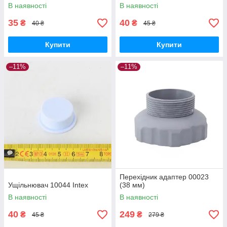
В наявності
В наявності
35
40
₴
₴
40 ₴
45 ₴
Купити
Купити
–11%
–11%
Перехідник адаптер 00023
Ущільнювач 10044 Intex
(38 мм)
В наявності
В наявності
40
249
₴
₴
45 ₴
279 ₴