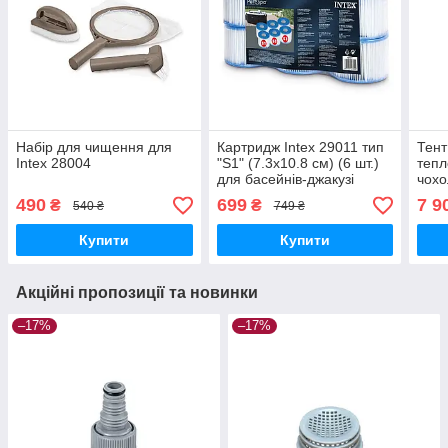
Набір для чищення для
Картридж Intex 29011 тип
Тент
Intex 28004
"S1" (7.3х10.8 см) (6 шт.)
тепл
для басейнів-джакузі
чохо
см)
490
699
7 9
₴
₴
540 ₴
749 ₴
Купити
Купити
Акційні пропозиції та новинки
–17%
–17%