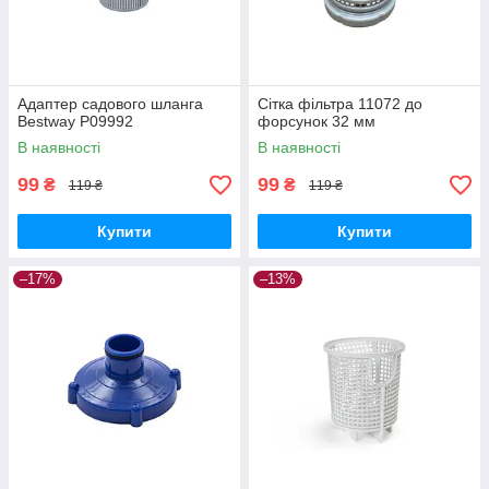
Адаптер садового шланга
Сітка фільтра 11072 до
Bestway P09992
форсунок 32 мм
В наявності
В наявності
99
99
₴
₴
119 ₴
119 ₴
Купити
Купити
–17%
–13%