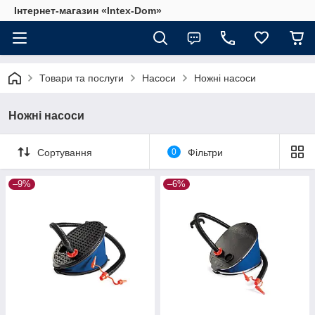
Інтернет-магазин «Intex-Dom»
Товари та послуги
Насоси
Ножні насоси
Ножні насоси
Сортування
0
Фільтри
–9%
–6%