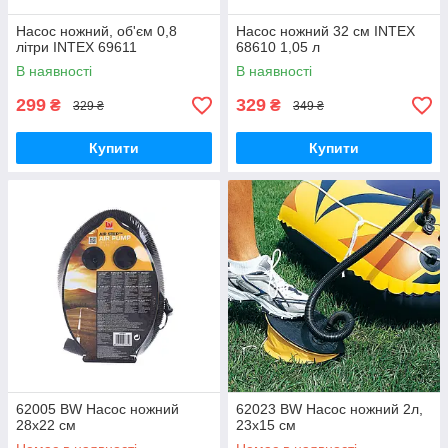
Насос ножний, об'єм 0,8
Насос ножний 32 см ІNTEX
літри INTEX 69611
68610 1,05 л
В наявності
В наявності
299
329
₴
₴
329 ₴
349 ₴
Купити
Купити
62005 BW Насос ножний
62023 BW Насос ножний 2л,
28х22 см
23х15 см