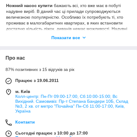
Ножний насос купити
бажають всі, хто вже має в побуті
надувне виріб. В даний час ці прилади супроводжуються
величезною популярністю. Особливо їх потребують ті, хто
проживає в малогабаритних квартирах, в яких встановити
достатню кількість ліжок, диванів немає можливості. Надувні
ліжка сучасних моделей за рівнем комфорту успішно
Показати все
конкурують з дерев'яними та металевими аналогами.
В большинстве случаев в момент приобретения надувного
изделия мы рекомендуем покупателю сразу выбрать и
Про нас
купить
ножной насос «Intex»
, если он не поставляется в
комплекте. В случае потери, порчи или любой другой
87% позитивних з 15 відгуків за рік
неприятной ситуации, вы можете приобрести прибор в
каталоге нашего магазина. Мы готовы предложить несколько
Працює з 19.06.2011
интересных вариантов этих устройств, приобретая которые
процесс накачивания надувных изделий станет легким и
м. Київ
быстрым.
Колл-центр: Пн-Пт 09:00-17:00, Сб:10:00-15:00; Вс
Вихідний. Самовивіз: Пр-т Степана Бандери 10Б, Склад
Ножные насосы: как выбрать
№3, 2 хв. от метро "Почайна" Пн-Cб 11:00-17:00, Київ,
Україна
Насосы для надувных изделий бывают различных типов, но
все они относятся к разновидности механических, поскольку
Контакти
для их использования приходится прилагать механическую
силу, задействовать мышечную силу ног.
Сьогодні працює з 10:00 до 17:00